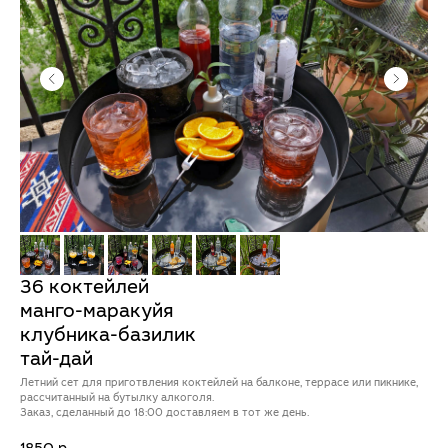
36 коктейлей
манго-маракуйя
клубника-базилик
тай-дай
Летний сет для приготвления коктейлей на балконе, террасе или пикнике,
рассчитанный на бутылку алкоголя.
Заказ, сделанный до 18:00 доставляем в тот же день.