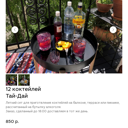
12 коктейлей
Тай-Дай
Летний сет для приготвления коктейлей на балконе, террасе или пикнике,
рассчитанный на бутылку алкоголя.
Заказ, сделанный до 18:00 доставляем в тот же день.
850
р.