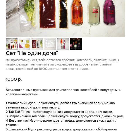
Сет "Не один дома"
мы приготовили сет, тебе остается добавить алкоголь, включить миксы
наших резидентов и выпить за скорейшее выздоровление планеты
заказ, сделанный до 18:00 доставляем в тот же день
1000
р.
Безалкогольные премиксы для приготовления коктейлей с популярными
крепкими напитками.
1 Малиновый Сауэр - рекомендуем добавлять виски или водку, можно
заменить на ром, джин или текилу.
2 Тай Тай Тоник - рекомендуем джин, допускается водка, ром, виски.
3 Неправильный Апероль - рекомендуем водку, допускается джин или ром.
4 Девственная Мэри - рекомендуется водка, допускается виски, джин,
текила.
5 Шанхайский Мул - рекомендуется водка, допускается любой крепкий