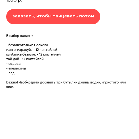
1850
р.
заказать, чтобы танцевать потом
В набор входят:
- безалкогольная основа:
манго-маракуйя - 12 коктейлей
клубника-базилик - 12 коктейлей
тай-дай - 12 коктейлей
- содовая
- апельсины
- лед
Важно! Необходимо добавить три бутылки джина, водки, игристого или
вина.